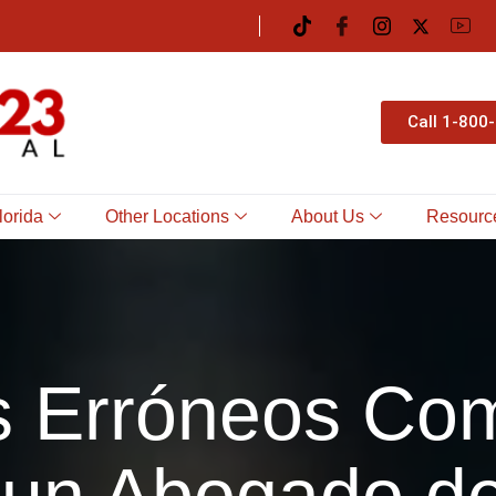
Call 1-800
lorida
Other Locations
About Us
Resourc
s Erróneos Co
 un Abogado d