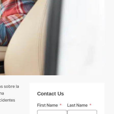
s sobre la
una
Contact Us
cidentes
First Name
Last Name