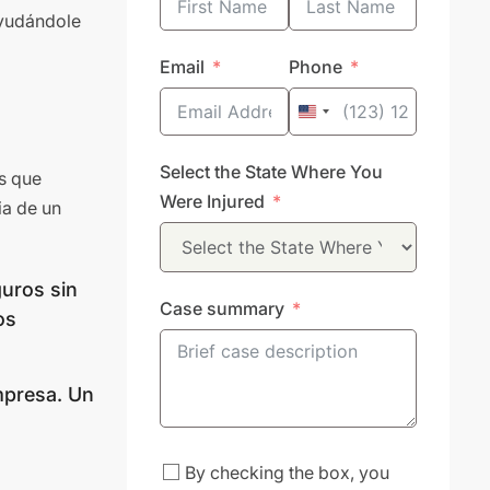
ayudándole
Email
Phone
United
States
Select the State Where You
+1
s que
Were Injured
ia de un
guros sin
Case summary
os
mpresa. Un
By checking the box, you