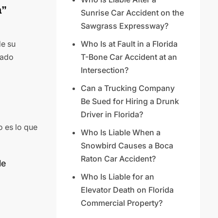
a”
Sunrise Car Accident on the
Sawgrass Expressway?
de su
Who Is at Fault in a Florida
gado
T-Bone Car Accident at an
Intersection?
Can a Trucking Company
Be Sued for Hiring a Drunk
Driver in Florida?
o es lo que
Who Is Liable When a
Snowbird Causes a Boca
Raton Car Accident?
le
Who Is Liable for an
Elevator Death on Florida
Commercial Property?