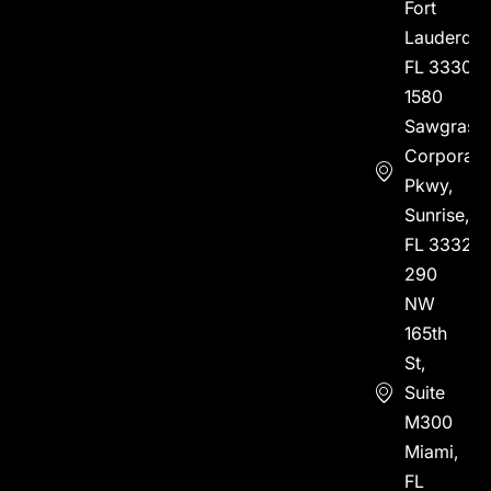
Fort
Lauderdal
FL 33304
1580
Sawgrass
Corporate
Pkwy,
Sunrise,
FL 33323
290
NW
165th
St,
Suite
M300
Miami,
FL