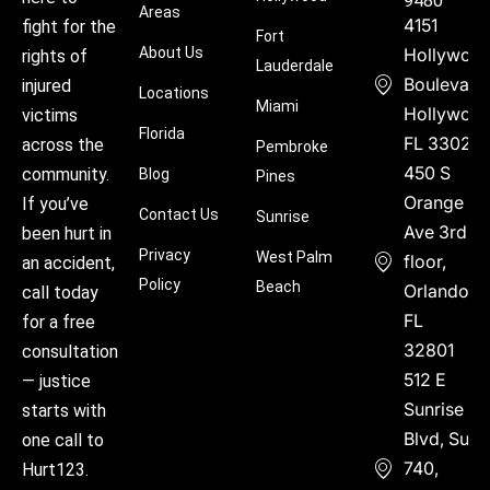
9480
Areas
4151
fight for the
Fort
About Us
Hollywoo
rights of
Lauderdale
Boulevard
injured
Locations
Miami
Hollywood
victims
Florida
FL 33021
across the
Pembroke
450 S
community.
Blog
Pines
Orange
If you’ve
Contact Us
Sunrise
Ave 3rd
been hurt in
Privacy
West Palm
floor,
an accident,
Policy
Beach
Orlando,
call today
FL
for a free
32801
consultation
512 E
— justice
Sunrise
starts with
Blvd, Suite
one call to
740,
Hurt123.