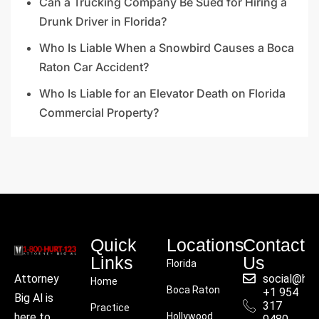
Can a Trucking Company Be Sued for Hiring a
Drunk Driver in Florida?
Who Is Liable When a Snowbird Causes a Boca
Raton Car Accident?
Who Is Liable for an Elevator Death on Florida
Commercial Property?
Quick
Locations
Contact
Links
Us
Florida
social@hu
Attorney
Home
Boca Raton
+1 954
Big Al is
317
Practice
Hollywood
here to