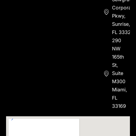
Corporate
Pkwy,
Sunrise,
FL 33323
290
NW
165th
St,
Suite
M300
Miami,
FL
33169