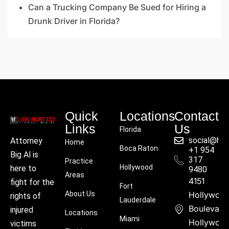
Can a Trucking Company Be Sued for Hiring a
Drunk Driver in Florida?
Quick
Locations
Contact
Links
Us
Florida
social@hu
Attorney
Home
Boca Raton
+1 954
Big Al is
317
Practice
Hollywood
here to
9480
Areas
4151
fight for the
Fort
About Us
Hollywoo
rights of
Lauderdale
Boulevard
injured
Locations
Miami
Hollywood
victims