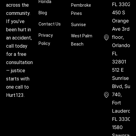
Florida
FL 33021
across the
Pembroke
450 S
community.
Blog
Pines
Orange
If you’ve
Contact Us
Sunrise
Ave 3rd
been hurt in
Privacy
West Palm
floor,
an accident,
Policy
Beach
Orlando,
call today
FL
for a free
32801
consultation
512 E
— justice
Sunrise
starts with
Blvd, Suite
one call to
740,
Hurt123.
Fort
Lauderdal
FL 33304
1580
Sawgrass