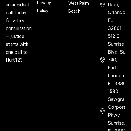
Privacy
West Palm
floor,
an accident,
Policy
Beach
Orlando,
call today
FL
for a free
32801
consultation
512 E
— justice
Sunrise
starts with
Blvd, Suite
one call to
740,
Hurt123.
Fort
Lauderdal
FL 33304
1580
Sawgrass
Corporate
Pkwy,
Sunrise,
FL 33323