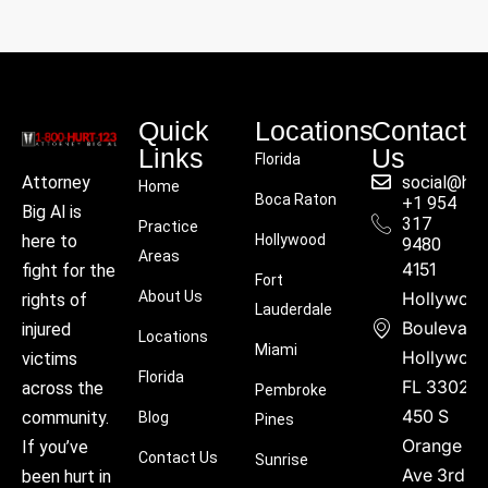
Quick
Locations
Contact
Links
Us
Florida
social@hu
Attorney
Home
Boca Raton
+1 954
Big Al is
317
Practice
Hollywood
here to
9480
Areas
4151
fight for the
Fort
About Us
Hollywoo
rights of
Lauderdale
Boulevard
injured
Locations
Miami
Hollywood
victims
Florida
FL 33021
across the
Pembroke
450 S
community.
Blog
Pines
Orange
If you’ve
Contact Us
Sunrise
Ave 3rd
been hurt in