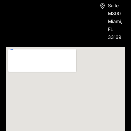
Suite
M300
Miami,
FL
33169