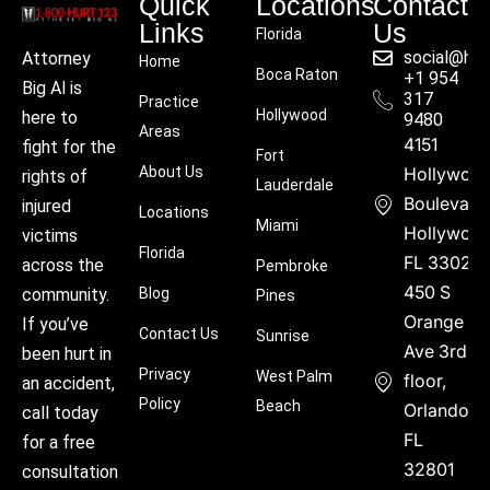
Quick
Locations
Contact
Links
Us
Florida
social@hu
Attorney
Home
Boca Raton
+1 954
Big Al is
317
Practice
Hollywood
here to
9480
Areas
4151
fight for the
Fort
About Us
Hollywoo
rights of
Lauderdale
Boulevard
injured
Locations
Miami
Hollywood
victims
Florida
FL 33021
across the
Pembroke
450 S
community.
Blog
Pines
Orange
If you’ve
Contact Us
Sunrise
Ave 3rd
been hurt in
Privacy
West Palm
floor,
an accident,
Policy
Beach
Orlando,
call today
FL
for a free
32801
consultation