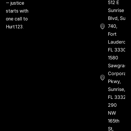
512 E
— justice
Sunrise
starts with
Blvd, Suite
one call to
740,
Hurt123.
Fort
Lauderdal
FL 33304
1580
Sawgrass
Corporate
Pkwy,
Sunrise,
FL 33323
290
NW
165th
St,