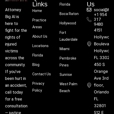
Links
Us
Florida
social@hu
Attorney
Home
Boca Raton
+1 954
Big Al is
317
Practice
Hollywood
here to
9480
Areas
4151
fight for the
Fort
About Us
Hollywoo
rights of
Lauderdale
Boulevard
injured
Locations
Miami
Hollywood
victims
Florida
FL 33021
across the
Pembroke
450 S
community.
Blog
Pines
Orange
If you’ve
Contact Us
Sunrise
Ave 3rd
been hurt in
Privacy
West Palm
floor,
an accident,
Policy
Beach
Orlando,
call today
FL
for a free
32801
consultation
512 E
— justice