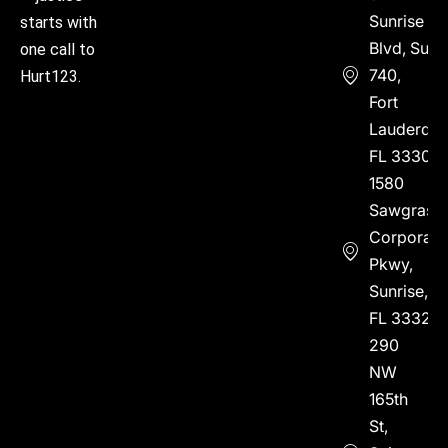
Sunrise
starts with
Blvd, Suite
one call to
740,
Hurt123.
Fort
Lauderdal
FL 33304
1580
Sawgrass
Corporate
Pkwy,
Sunrise,
FL 33323
290
NW
165th
St,