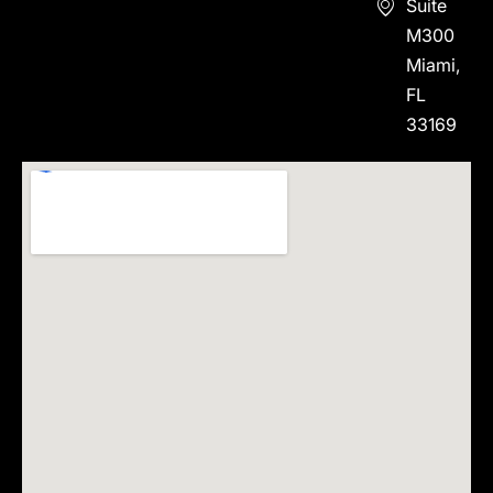
Suite
M300
Miami,
FL
33169