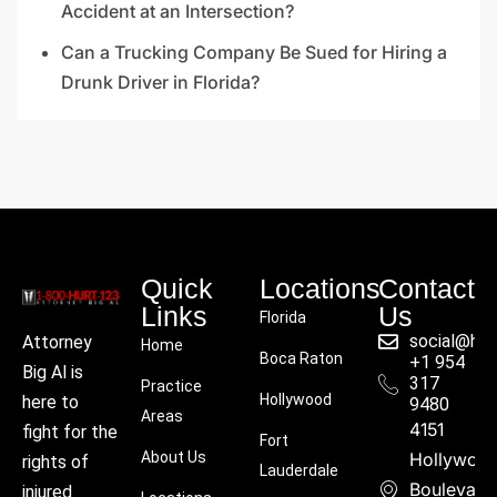
Accident at an Intersection?
Can a Trucking Company Be Sued for Hiring a
Drunk Driver in Florida?
Quick
Locations
Contact
Links
Us
Florida
social@hu
Attorney
Home
Boca Raton
+1 954
Big Al is
317
Practice
Hollywood
here to
9480
Areas
4151
fight for the
Fort
About Us
Hollywoo
rights of
Lauderdale
Boulevard
injured