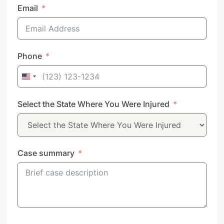
Email
Phone
United
States
Select the State Where You Were Injured
+1
Case summary