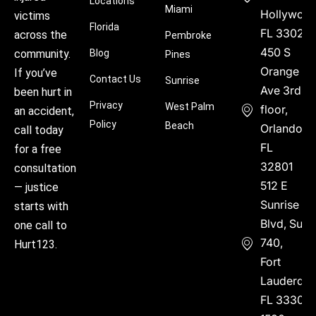
Locations
Miami
Hollywood
victims
Florida
FL 33021
across the
Pembroke
450 S
community.
Blog
Pines
Orange
If you’ve
Contact Us
Sunrise
Ave 3rd
been hurt in
Privacy
West Palm
floor,
an accident,
Policy
Beach
Orlando,
call today
FL
for a free
32801
consultation
512 E
— justice
Sunrise
starts with
Blvd, Suite
one call to
740,
Hurt123.
Fort
Lauderdal
FL 33304