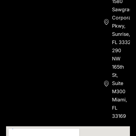
1580
Sawgrass
Corporate
Pkwy,
Sunrise,
FL 33323
290
NW
165th
St,
Suite
M300
Miami,
FL
33169