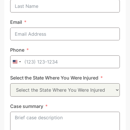
Email
Phone
United
States
Select the State Where You Were Injured
+1
Case summary