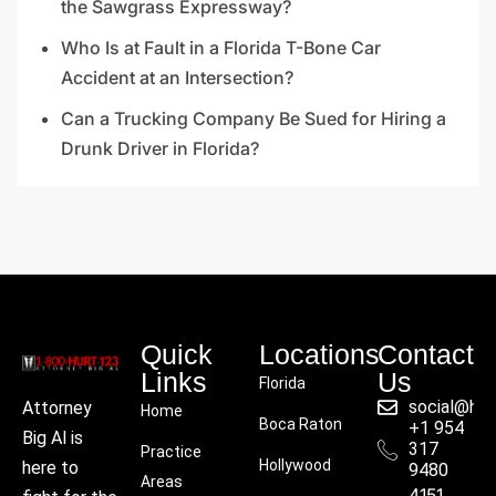
the Sawgrass Expressway?
Who Is at Fault in a Florida T-Bone Car
Accident at an Intersection?
Can a Trucking Company Be Sued for Hiring a
Drunk Driver in Florida?
Quick
Locations
Contact
Links
Us
Florida
social@hu
Attorney
Home
Boca Raton
+1 954
Big Al is
317
Practice
Hollywood
here to
9480
Areas
4151