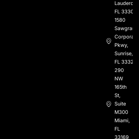
Lauderdal
FL 33304
1580
Sawgrass
Corporate
Pkwy,
Sunrise,
FL 33323
290
NW
165th
St,
Suite
M300
Miami,
FL
33169