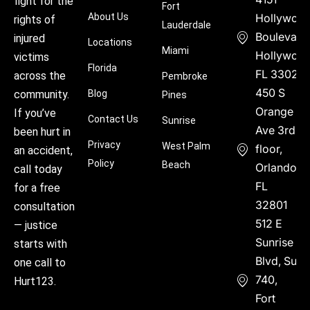
fight for the
Fort
About Us
Hollywoo
rights of
Lauderdale
Boulevard
injured
Locations
Miami
Hollywood
victims
Florida
FL 33021
across the
Pembroke
450 S
community.
Blog
Pines
Orange
If you’ve
Contact Us
Sunrise
Ave 3rd
been hurt in
Privacy
West Palm
floor,
an accident,
Policy
Beach
Orlando,
call today
FL
for a free
32801
consultation
512 E
— justice
Sunrise
starts with
Blvd, Suite
one call to
740,
Hurt123.
Fort