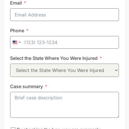
Email
Phone
United
States
Select the State Where You Were Injured
+1
Case summary