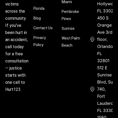
Miami
Hollywood
victims
Florida
FL 33021
across the
Pembroke
450 S
community.
Blog
Pines
Orange
If you’ve
Contact Us
Sunrise
Ave 3rd
been hurt in
Privacy
West Palm
floor,
an accident,
Policy
Beach
Orlando,
call today
FL
for a free
32801
consultation
512 E
— justice
Sunrise
starts with
Blvd, Suite
one call to
740,
Hurt123.
Fort
Lauderdal
FL 33304
1580