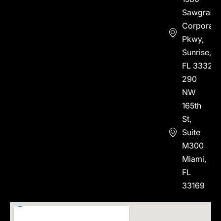
Sawgrass
Corporate
Pkwy,
Sunrise,
FL 33323
290
NW
165th
St,
Suite
M300
Miami,
FL
33169