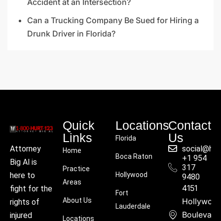
Accident at an Intersection?
Can a Trucking Company Be Sued for Hiring a
Drunk Driver in Florida?
Quick
Locations
Contact
Links
Us
Florida
social@hu
Attorney
Home
Boca Raton
+1 954
Big Al is
317
Practice
Hollywood
here to
9480
Areas
4151
fight for the
Fort
About Us
Hollywoo
rights of
Lauderdale
Boulevard
injured
Locations