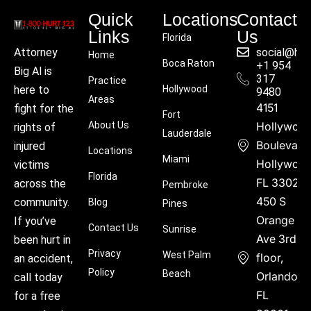
Quick
Locations
Contact
Links
Us
Florida
social@hu
Attorney
Home
Boca Raton
+1 954
Big Al is
317
Practice
Hollywood
here to
9480
Areas
4151
fight for the
Fort
About Us
Hollywoo
rights of
Lauderdale
Boulevard
injured
Locations
Miami
Hollywood
victims
Florida
FL 33021
across the
Pembroke
450 S
community.
Blog
Pines
Orange
If you’ve
Contact Us
Sunrise
Ave 3rd
been hurt in
Privacy
West Palm
floor,
an accident,
Policy
Beach
Orlando,
call today
FL
for a free