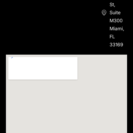
St,
Suite
M300
Miami,
FL
33169