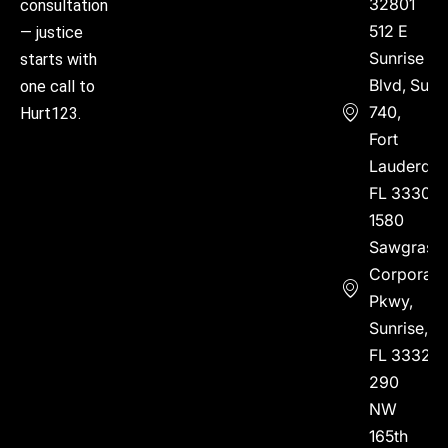
32801
consultation
512 E
— justice
Sunrise
starts with
Blvd, Suite
one call to
740,
Hurt123.
Fort
Lauderdal
FL 33304
1580
Sawgrass
Corporate
Pkwy,
Sunrise,
FL 33323
290
NW
165th