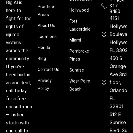
+1 954
Big Al is
317
Practice
Hollywood
here to
9480
Areas
4151
fight for the
Fort
About Us
Hollywoo
rights of
Lauderdale
Boulevard
injured
Locations
Miami
Hollywood
victims
Florida
FL 33021
across the
Pembroke
450 S
community.
Blog
Pines
Orange
If you’ve
Contact Us
Sunrise
Ave 3rd
been hurt in
Privacy
West Palm
floor,
an accident,
Policy
Beach
Orlando,
call today
FL
for a free
32801
consultation
512 E
— justice
Sunrise
starts with
Blvd, Suite
one call to