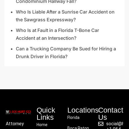
Condominium Hallway Fall?
Who Is Liable After a Sunrise Car Accident on
the Sawgrass Expressway?
Who Is at Fault in a Florida T-Bone Car
Accident at an Intersection?
Can a Trucking Company Be Sued for Hiring a
Drunk Driver in Florida?
Quick
Locations
Contact
Links
Us
Florida
social@hu
Attorney
Home
Boca Raton