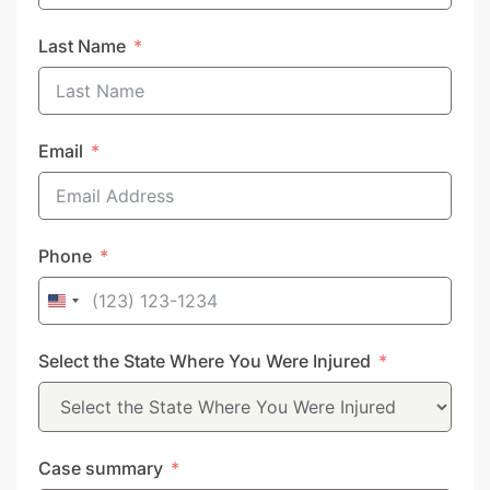
Last Name
Email
Phone
United
States
Select the State Where You Were Injured
+1
Case summary