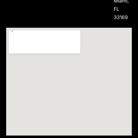
Miami,
FL
33169