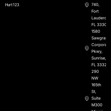
740,
Hurt123.
Fort
Lauderdal
FL 33304
1580
Sawgrass
Corporate
Pkwy,
Sunrise,
FL 33323
290
NW
165th
St,
Suite
M300