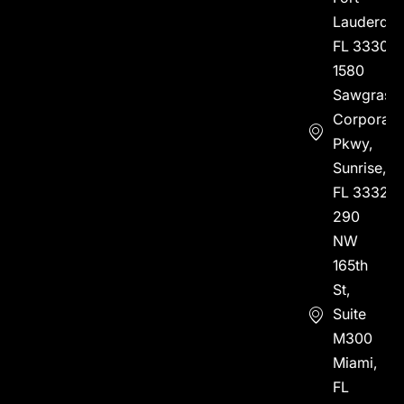
Lauderdal
FL 33304
1580
Sawgrass
Corporate
Pkwy,
Sunrise,
FL 33323
290
NW
165th
St,
Suite
M300
Miami,
FL