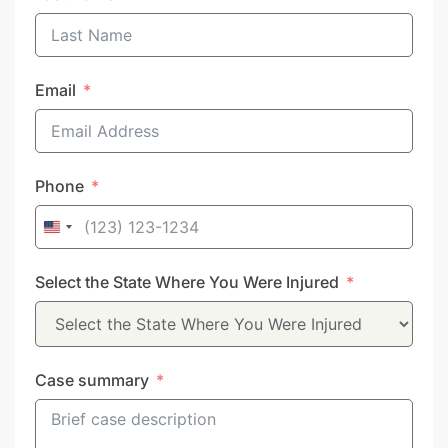
Email
Phone
United
States
Select the State Where You Were Injured
+1
Case summary