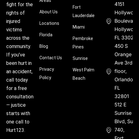
Areas
4151
fight for the
Fort
About Us
Hollywoo
rights of
Lauderdale
Boulevard
injured
Locations
Miami
Hollywood
victims
Florida
FL 33021
across the
Pembroke
450 S
community.
Blog
Pines
Orange
If you’ve
Contact Us
Sunrise
Ave 3rd
been hurt in
Privacy
West Palm
floor,
an accident,
Policy
Beach
Orlando,
call today
FL
for a free
32801
consultation
512 E
— justice
Sunrise
starts with
Blvd, Suite
one call to
740,
Hurt123.
Fort