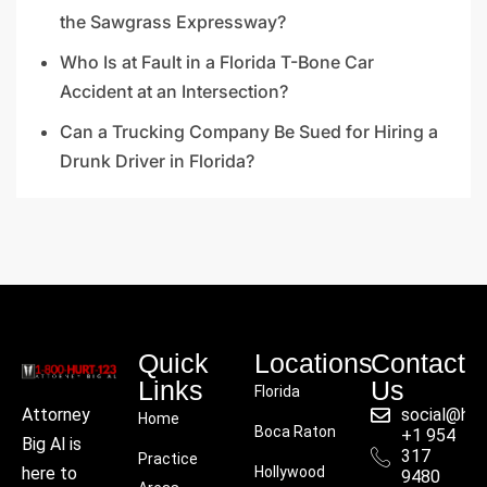
the Sawgrass Expressway?
Who Is at Fault in a Florida T-Bone Car
Accident at an Intersection?
Can a Trucking Company Be Sued for Hiring a
Drunk Driver in Florida?
Quick
Locations
Contact
Links
Us
Florida
social@hu
Attorney
Home
Boca Raton
+1 954
Big Al is
317
Practice
Hollywood
here to
9480