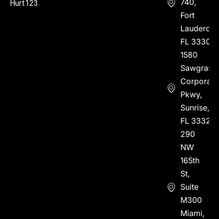
740,
Hurt123.
Fort
Lauderdal
FL 33304
1580
Sawgrass
Corporate
Pkwy,
Sunrise,
FL 33323
290
NW
165th
St,
Suite
M300
Miami,