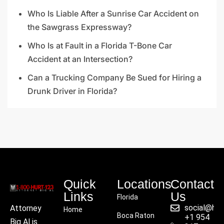
Who Is Liable After a Sunrise Car Accident on
the Sawgrass Expressway?
Who Is at Fault in a Florida T-Bone Car
Accident at an Intersection?
Can a Trucking Company Be Sued for Hiring a
Drunk Driver in Florida?
Quick
Locations
Contact
Links
Us
Florida
social@hu
Attorney
Home
Boca Raton
+1 954
Big Al is