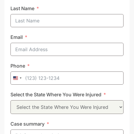
Last Name
Email
Phone
United
States
Select the State Where You Were Injured
+1
Case summary