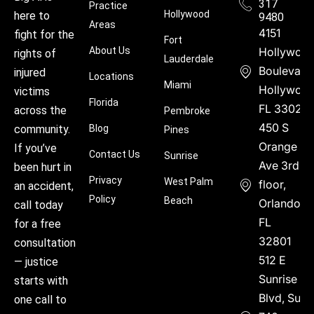
317
Practice
Hollywood
here to
9480
Areas
4151
fight for the
Fort
About Us
Hollywoo
rights of
Lauderdale
Boulevard
injured
Locations
Miami
Hollywood
victims
Florida
FL 33021
across the
Pembroke
450 S
community.
Blog
Pines
Orange
If you’ve
Contact Us
Sunrise
Ave 3rd
been hurt in
Privacy
West Palm
floor,
an accident,
Policy
Beach
Orlando,
call today
FL
for a free
32801
consultation
512 E
— justice
Sunrise
starts with
Blvd, Suite
one call to