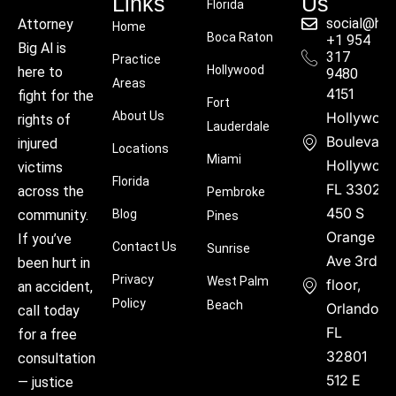
Links
Us
Florida
social@hu
Attorney
Home
Boca Raton
+1 954
Big Al is
317
Practice
Hollywood
here to
9480
Areas
4151
fight for the
Fort
About Us
Hollywoo
rights of
Lauderdale
Boulevard
injured
Locations
Miami
Hollywood
victims
Florida
FL 33021
across the
Pembroke
450 S
community.
Blog
Pines
Orange
If you’ve
Contact Us
Sunrise
Ave 3rd
been hurt in
Privacy
West Palm
floor,
an accident,
Policy
Beach
Orlando,
call today
FL
for a free
32801
consultation
512 E
— justice