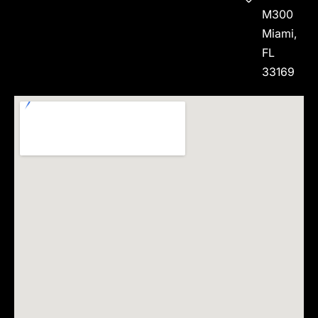
M300
Miami,
FL
33169