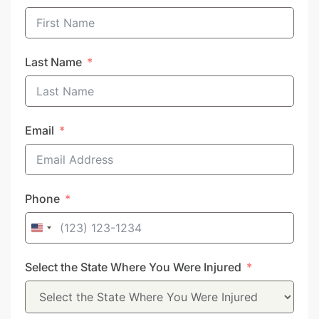
Last Name
Email
Phone
United
States
Select the State Where You Were Injured
+1