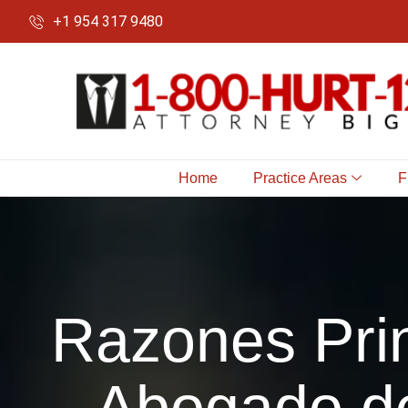
+1 954 317 9480
Home
Practice Areas
F
Razones Prin
Abogado d