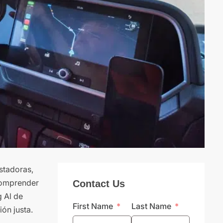
stadoras,
 comprender
Contact Us
 Al de
First Name
Last Name
ón justa.