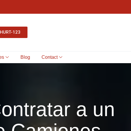
-HURT-123
es
Blog
Contact
ontratar a un
e Camiones