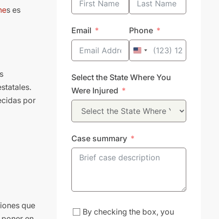
ne
s es
Email
Phone
United
States
s
Select the State Where You
+1
statales.
Were Injured
ecidas por
Case summary
ciones que
By checking the box, you
a poner en