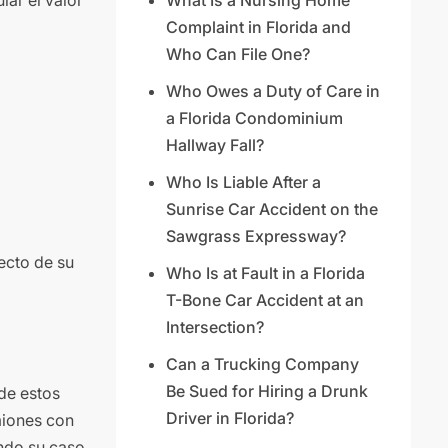
ar el valor
What Is a Nursing Home
Complaint in Florida and
Who Can File One?
Who Owes a Duty of Care in
a Florida Condominium
Hallway Fall?
Who Is Liable After a
Sunrise Car Accident on the
Sawgrass Expressway?
ecto de su
Who Is at Fault in a Florida
T-Bone Car Accident at an
Intersection?
Can a Trucking Company
Be Sued for Hiring a Drunk
de estos
Driver in Florida?
miones con
ndo su caso