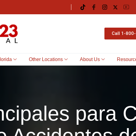
Call 1-800
lorida
Other Locations
About Us
Resourc
cipales para C
e Accidentes d