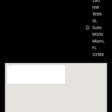
290
NW
165th
St,
Suite
M300
Miami,
FL
33169