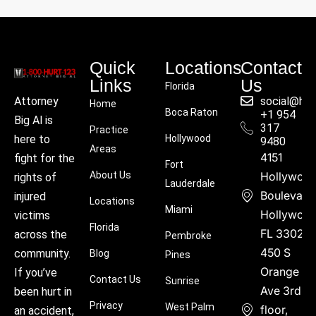
Quick
Locations
Contact
Links
Us
Florida
social@hu
Attorney
Home
Boca Raton
+1 954
Big Al is
317
Practice
Hollywood
here to
9480
Areas
4151
fight for the
Fort
About Us
Hollywoo
rights of
Lauderdale
Boulevard
injured
Locations
Miami
Hollywood
victims
Florida
FL 33021
across the
Pembroke
450 S
community.
Blog
Pines
Orange
If you’ve
Contact Us
Sunrise
Ave 3rd
been hurt in
Privacy
West Palm
floor,
an accident,