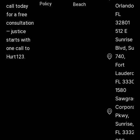
Policy
Beach
Orlando,
call today
FL
for a free
32801
consultation
512 E
— justice
Sunrise
starts with
Blvd, Suite
one call to
740,
Hurt123.
Fort
Lauderdal
FL 33304
1580
Sawgrass
Corporate
Pkwy,
Sunrise,
FL 33323