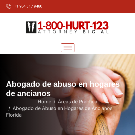
+1 954 317 9480
A
b
o
g
a
d
o
d
e
a
b
u
s
o
e
n
h
o
g
a
r
e
s
d
e
a
n
c
i
a
n
o
s
Home
Áreas de Práctica
Abogado de Abuso en Hogares de Ancianos
Florida