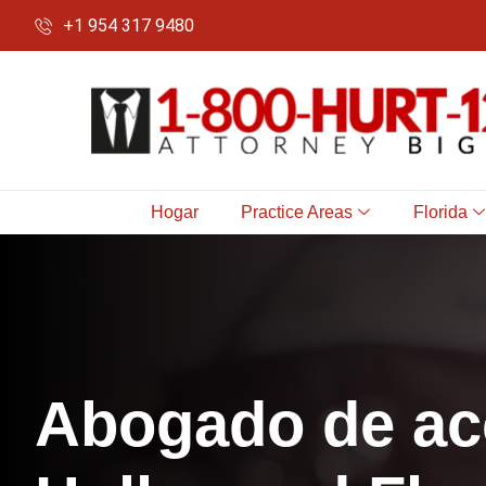
+1 954 317 9480
Hogar
Practice Areas
Florida
A
b
o
g
a
d
o
d
e
a
c