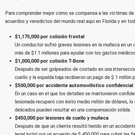
Para comprender mejor cómo se compensa a las víctimas de 
acuerdos y veredictos del mundo real aquí en Florida y en todo
$1,175,000 por colisión frontal
Un conductor sufrió graves lesiones en la muñeca en un 
más de $1.1 millones para ayudar con los gastos médicos,
$1,000,000 por colisión T-Bone
Después de ser golpeados de costado en una intersección
cuello y la espalda baja recibieron un pago de $ 1 millón 
$500,000 por accidente automovilístico confidencial
En un caso en el que los detalles se mantuvieron confide
lesionada recuperó con éxito medio millón de dólares, l
delicados pueden resultar en una compensación sólida.
$450,000 por lesiones de cuello y muñeca
Después de que un cliente resultó herido en un accidente
legal luchó por un acuerdo de $ 450,000 para cubrir las f