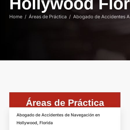
H
o
l
l
y
w
o
o
d
F
l
o
r
Home
Áreas de Práctica
Abogado de Accidentes Au
Áreas de Práctica
Abogado de Accidentes de Navegación en
Hollywood, Florida