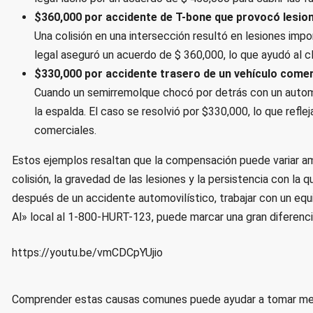
$360,000 por accidente de T-bone que provocó lesion
Una colisión en una intersección resultó en lesiones impo
legal aseguró un acuerdo de $ 360,000, lo que ayudó al c
$330,000 por accidente trasero de un vehículo comer
Cuando un semirremolque chocó por detrás con un automóvi
la espalda. El caso se resolvió por $330,000, lo que refl
comerciales.
Estos ejemplos resaltan que la compensación puede variar am
colisión, la gravedad de las lesiones y la persistencia con la q
después de un accidente automovilístico, trabajar con un e
Al» local al 1-800-HURT-123, puede marcar una gran diferencia
https://youtu.be/vmCDCpYUjio
Comprender estas causas comunes puede ayudar a tomar med