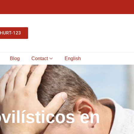
-HURT-123
Blog
Contact
English
o
v
i
l
í
s
t
i
c
o
s
e
n