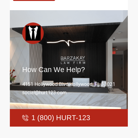
How Can We Help?
4151 Hollywood Blvd.Hollywood, FL 33021
social@hurt123.com
1 (800) HURT-123