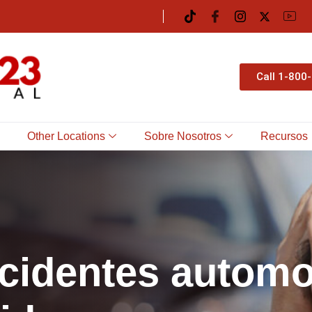
Call 1-800
Other Locations
Sobre Nosotros
Recursos
c
i
d
e
n
t
e
s
a
u
t
o
m