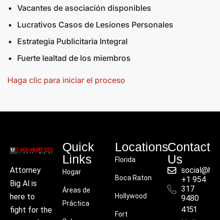
Vacantes de asociación disponibles
Lucrativos Casos de Lesiones Personales
Estrategia Publicitaria Integral
Fuerte lealtad de los miembros
Haga clic para iniciar el proceso
Quick
Locations
Contact
Links
Us
Florida
social@hu
Attorney
Hogar
Boca Raton
+1 954
Big Al is
317
Áreas de
Hollywood
here to
9480
Práctica
4151
fight for the
Fort