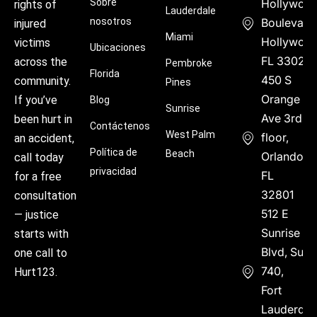
Sobre
Hollywoo
rights of
Lauderdale
nosotros
Boulevard
injured
Miami
Hollywood
victims
Ubicaciones
FL 33021
across the
Pembroke
Florida
450 S
community.
Pines
Orange
If you’ve
Blog
Sunrise
Ave 3rd
been hurt in
Contáctenos
West Palm
floor,
an accident,
Política de
Beach
Orlando,
call today
privacidad
FL
for a free
32801
consultation
512 E
— justice
Sunrise
starts with
Blvd, Suite
one call to
740,
Hurt123.
Fort
Lauderdal