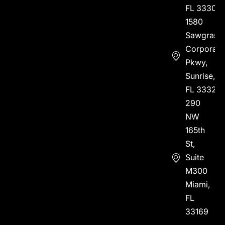
FL 33304
1580
Sawgrass
Corporate
Pkwy,
Sunrise,
FL 33323
290
NW
165th
St,
Suite
M300
Miami,
FL
33169