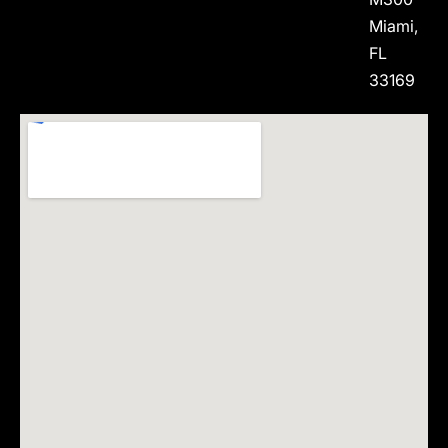
Miami,
FL
33169