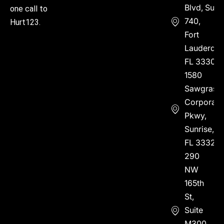
Blvd, Suite
one call to
740,
Hurt123.
Fort
Lauderdal
FL 33304
1580
Sawgrass
Corporate
Pkwy,
Sunrise,
FL 33323
290
NW
165th
St,
Suite
M300