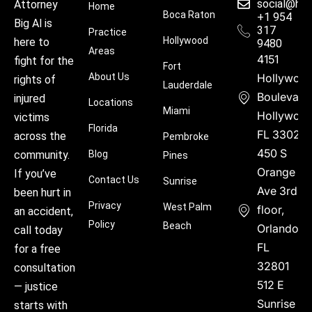
social@hu
Attorney
Home
Boca Raton
+1 954
Big Al is
317
Practice
Hollywood
here to
9480
Areas
4151
fight for the
Fort
About Us
Hollywoo
rights of
Lauderdale
Boulevard
injured
Locations
Miami
Hollywood
victims
Florida
FL 33021
across the
Pembroke
450 S
community.
Blog
Pines
Orange
If you’ve
Contact Us
Sunrise
Ave 3rd
been hurt in
Privacy
West Palm
floor,
an accident,
Policy
Beach
Orlando,
call today
FL
for a free
32801
consultation
512 E
— justice
Sunrise
starts with