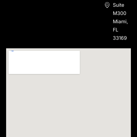
Suite
M300
Miami,
FL
33169