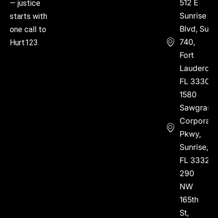
512 E
— justice
Sunrise
starts with
Blvd, Suite
one call to
740,
Hurt123.
Fort
Lauderdal
FL 33304
1580
Sawgrass
Corporate
Pkwy,
Sunrise,
FL 33323
290
NW
165th
St,