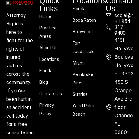
Quick
Locations
Contact
Links
Us
Florida
social@hu
Attorney
Home
Boca Raton
+1 954
Big Al is
317
Practice
Hollywood
here to
9480
Areas
4151
fight for the
Fort
About Us
Hollywoo
rights of
Lauderdale
Boulevard
injured
Locations
Miami
Hollywood
victims
Florida
FL 33021
across the
Pembroke
450 S
community.
Blog
Pines
Orange
If you’ve
Contact Us
Sunrise
Ave 3rd
been hurt in
Privacy
West Palm
floor,
an accident,
Policy
Beach
Orlando,
call today
FL
for a free
32801
consultation