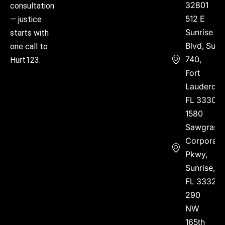
32801
consultation
512 E
— justice
Sunrise
starts with
Blvd, Suite
one call to
740,
Hurt123.
Fort
Lauderdal
FL 33304
1580
Sawgrass
Corporate
Pkwy,
Sunrise,
FL 33323
290
NW
165th