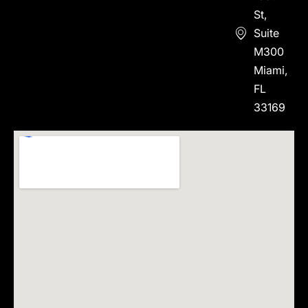
St,
Suite
M300
Miami,
FL
33169