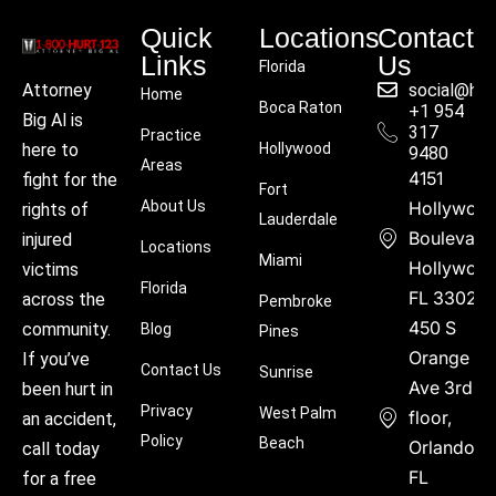
Quick
Locations
Contact
Links
Us
Florida
social@hu
Attorney
Home
Boca Raton
+1 954
Big Al is
317
Practice
Hollywood
here to
9480
Areas
4151
fight for the
Fort
About Us
Hollywoo
rights of
Lauderdale
Boulevard
injured
Locations
Miami
Hollywood
victims
Florida
FL 33021
across the
Pembroke
450 S
community.
Blog
Pines
Orange
If you’ve
Contact Us
Sunrise
Ave 3rd
been hurt in
Privacy
West Palm
floor,
an accident,
Policy
Beach
Orlando,
call today
FL
for a free