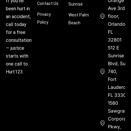
Orange
If you’ve
Contact Us
Sunrise
Ave 3rd
been hurt in
Privacy
West Palm
floor,
an accident,
Policy
Beach
Orlando,
call today
FL
for a free
32801
consultation
512 E
— justice
Sunrise
starts with
Blvd, Suite
one call to
740,
Hurt123.
Fort
Lauderdal
FL 33304
1580
Sawgrass
Corporate
Pkwy,