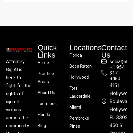
Quick
Locations
Contact
Links
Us
Florida
social@hu
Attorney
Home
Boca Raton
+1 954
Big Al is
317
Practice
Hollywood
here to
9480
Areas
4151
fight for the
Fort
About Us
Hollywoo
rights of
Lauderdale
Boulevard
injured
Locations
Miami
Hollywood
victims
Florida
FL 33021
across the
Pembroke
450 S
community.
Blog
Pines