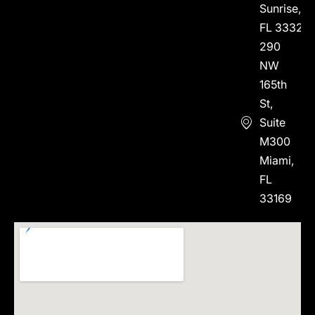
Sunrise,
FL 33323
290
NW
165th
St,
Suite
M300
Miami,
FL
33169