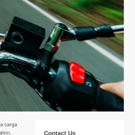
la carga
aton,
Contact Us