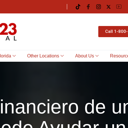
Call 1-800
lorida
Other Locations
About Us
Resourc
inanciero de u
ede Ayudar un