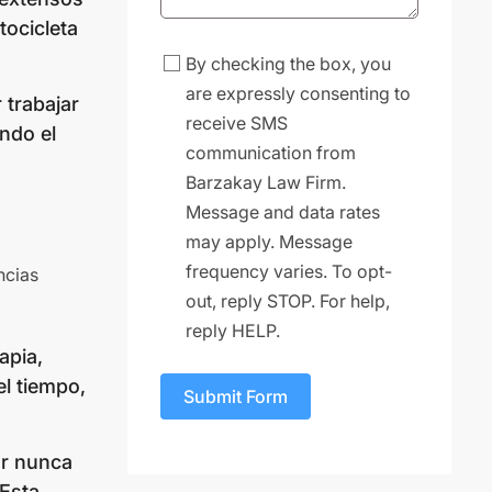
tocicleta
By checking the box, you
are expressly consenting to
 trabajar
receive SMS
ndo el
communication from
Barzakay Law Firm.
Message and data rates
may apply. Message
frequency varies. To opt-
ncias
out, reply STOP. For help,
reply HELP.
apia,
l tiempo,
Submit Form
ar nunca
 Esta