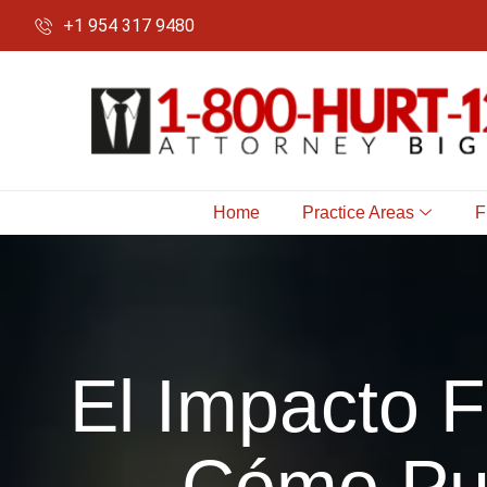
+1 954 317 9480
Home
Practice Areas
F
El Impacto F
Cómo Pu