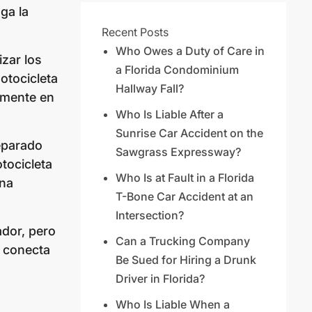
ga la
Recent Posts
Who Owes a Duty of Care in
zar los
a Florida Condominium
otocicleta
Hallway Fall?
amente en
Who Is Liable After a
Sunrise Car Accident on the
reparado
Sawgrass Expressway?
tocicleta
Who Is at Fault in a Florida
una
T-Bone Car Accident at an
Intersection?
ador, pero
Can a Trucking Company
l conecta
Be Sued for Hiring a Drunk
Driver in Florida?
Who Is Liable When a