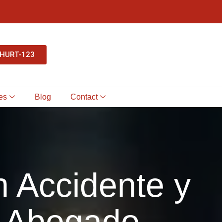
-HURT-123
es
Blog
Contact
n Accidente y
 Abogado