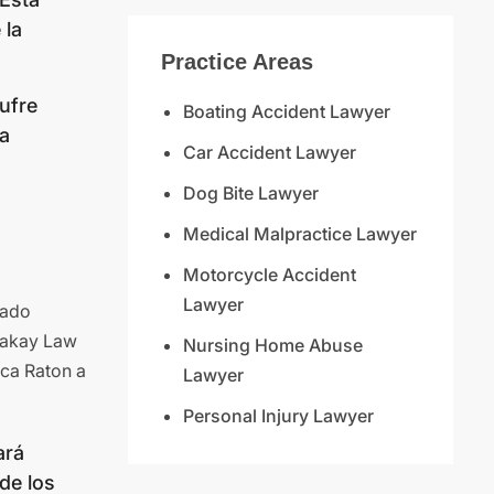
 la
Practice Areas
sufre
Boating Accident Lawyer
ia
Car Accident Lawyer
Dog Bite Lawyer
Medical Malpractice Lawyer
Motorcycle Accident
Lawyer
gado
rzakay Law
Nursing Home Abuse
ca Raton a
Lawyer
Personal Injury Lawyer
ará
de los