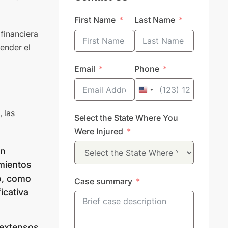
First Name
Last Name
financiera
ender el
Email
Phone
United
States
 las
Select the State Where You
+1
Were Injured
en
amientos
o, como
Case summary
icativa
 extensos