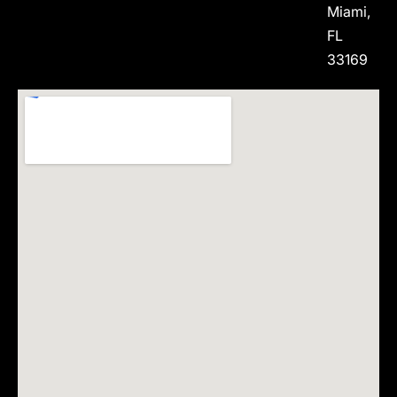
Miami,
FL
33169