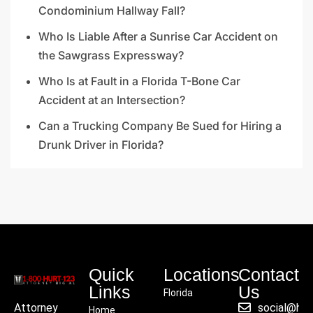
Condominium Hallway Fall?
Who Is Liable After a Sunrise Car Accident on
the Sawgrass Expressway?
Who Is at Fault in a Florida T-Bone Car
Accident at an Intersection?
Can a Trucking Company Be Sued for Hiring a
Drunk Driver in Florida?
Quick
Locations
Contact
Links
Us
Florida
social@hu
Attorney
Home