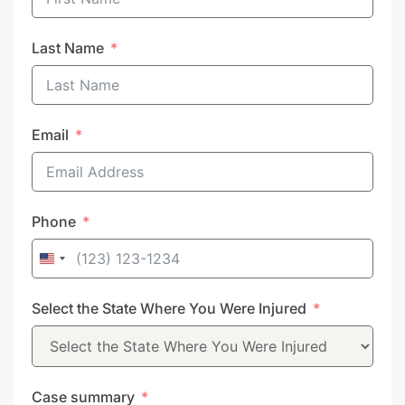
Last Name
Email
Phone
United
States
Select the State Where You Were Injured
+1
Case summary