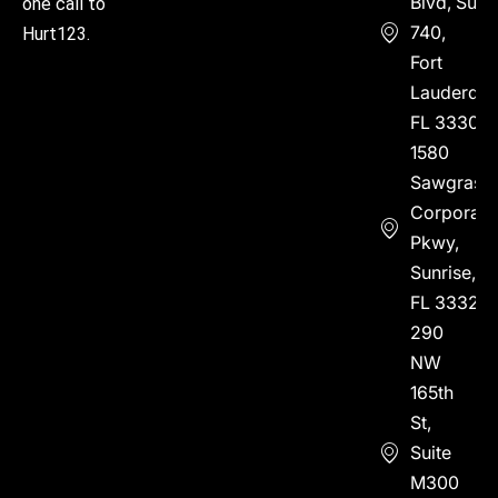
Blvd, Suite
one call to
740,
Hurt123.
Fort
Lauderdal
FL 33304
1580
Sawgrass
Corporate
Pkwy,
Sunrise,
FL 33323
290
NW
165th
St,
Suite
M300