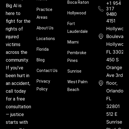
Boca Raton
+1 954
Big Al is
317
Practice
Hollywood
here to
9480
Areas
4151
fight for the
Fort
About Us
Hollywoo
rights of
Lauderdale
Boulevard
injured
Locations
Miami
Hollywood
victims
Florida
FL 33021
across the
Pembroke
450 S
community.
Blog
Pines
Orange
If you’ve
Contact Us
Sunrise
Ave 3rd
been hurt in
Privacy
West Palm
floor,
an accident,
Policy
Beach
Orlando,
call today
FL
for a free
32801
consultation
512 E
— justice
Sunrise
starts with