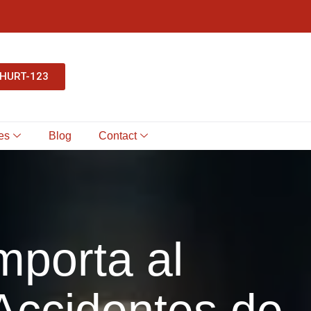
-HURT-123
es
Blog
Contact
mporta al
Accidentes de