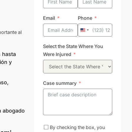
Email
Phone
United
ortante al
States
Select the State Where You
+1
 hasta
Were Injured
ión y
aso,
Case summary
Un abogado
By checking the box, you