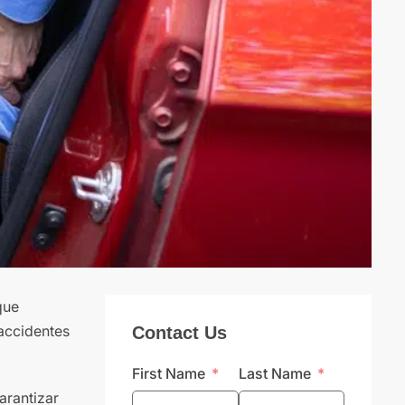
que
accidentes
Contact Us
First Name
Last Name
arantizar