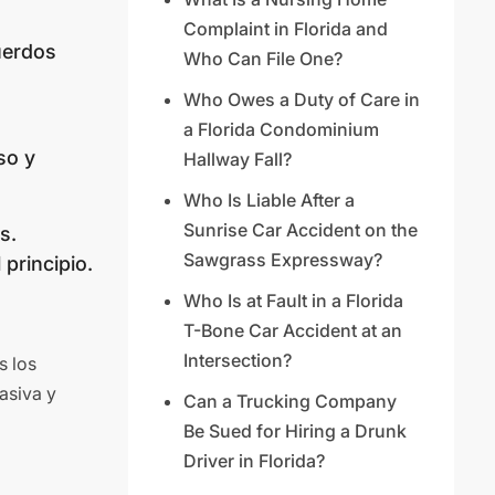
Complaint in Florida and
uerdos
Who Can File One?
Who Owes a Duty of Care in
a Florida Condominium
so y
Hallway Fall?
Who Is Liable After a
Sunrise Car Accident on the
s.
Sawgrass Expressway?
principio.
Who Is at Fault in a Florida
T-Bone Car Accident at an
Intersection?
s los
asiva y
Can a Trucking Company
Be Sued for Hiring a Drunk
Driver in Florida?