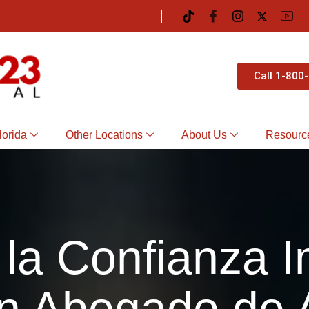
Call 1-800
lorida
Other Locations
About Us
Resourc
la Confianza I
un Abogado de 