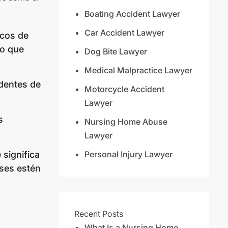
Boating Accident Lawyer
Car Accident Lawyer
icos de
do que
Dog Bite Lawyer
Medical Malpractice Lawyer
identes de
Motorcycle Accident
Lawyer
s
Nursing Home Abuse
Lawyer
Personal Injury Lawyer
significa
ses estén
Recent Posts
What Is a Nursing Home