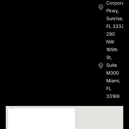
Corporate
Pkwy,
Sunrise,
FL 33323
290
NW
165th
St,
Suite
M300
Miami,
FL
33169