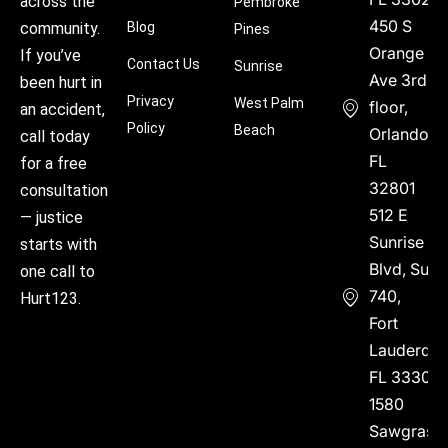
across the
Pembroke
450 S
community.
Blog
Pines
Orange
If you’ve
Contact Us
Sunrise
Ave 3rd
been hurt in
Privacy
West Palm
floor,
an accident,
Policy
Beach
Orlando,
call today
FL
for a free
32801
consultation
512 E
— justice
Sunrise
starts with
Blvd, Suite
one call to
740,
Hurt123.
Fort
Lauderdal
FL 33304
1580
Sawgrass