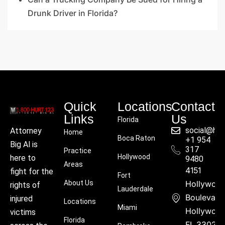
Drunk Driver in Florida?
Quick
Locations
Contact
Links
Us
Florida
social@hu
Attorney
Home
Boca Raton
+1 954
Big Al is
317
Practice
Hollywood
here to
9480
Areas
4151
fight for the
Fort
About Us
Hollywoo
rights of
Lauderdale
Boulevard
injured
Locations
Miami
Hollywood
victims
Florida
FL 33021