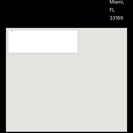
Miami,
FL
33169