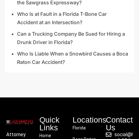
the Sawgrass Expressway?
Who Is at Fault in a Florida T-Bone Car
Accident at an Intersection?
Can a Trucking Company Be Sued for Hiring a
Drunk Driver in Florida?
Who Is Liable When a Snowbird Causes a Boca
Raton Car Accident?
Quick
Locations
Contact
Links
Us
Florida
social@hu
Attorney
Home