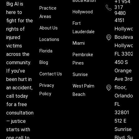
Boca Raton
+1 954
Big Al is
317
Practice
Hollywood
here to
9480
Areas
4151
fight for the
Fort
About Us
Hollywoo
rights of
Lauderdale
Boulevard
injured
Locations
Miami
Hollywood
victims
Florida
FL 33021
across the
Pembroke
450 S
community.
Blog
Pines
Orange
If you’ve
Contact Us
Sunrise
Ave 3rd
been hurt in
Privacy
West Palm
floor,
an accident,
Policy
Beach
Orlando,
call today
FL
for a free
32801
consultation
512 E
— justice
Sunrise
starts with
Blvd, Suite
one call to