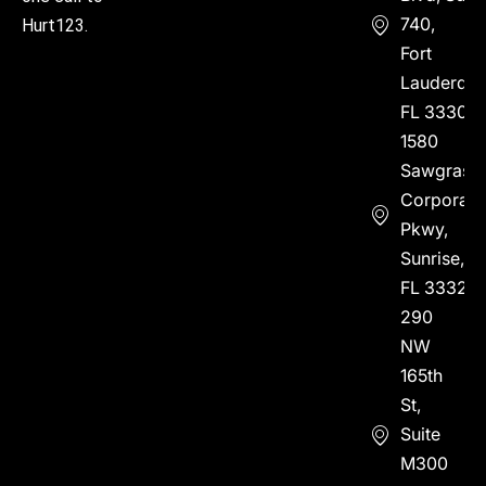
740,
Hurt123.
Fort
Lauderdal
FL 33304
1580
Sawgrass
Corporate
Pkwy,
Sunrise,
FL 33323
290
NW
165th
St,
Suite
M300