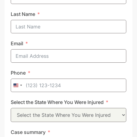
Last Name
Email
Phone
United
States
Select the State Where You Were Injured
+1
Case summary