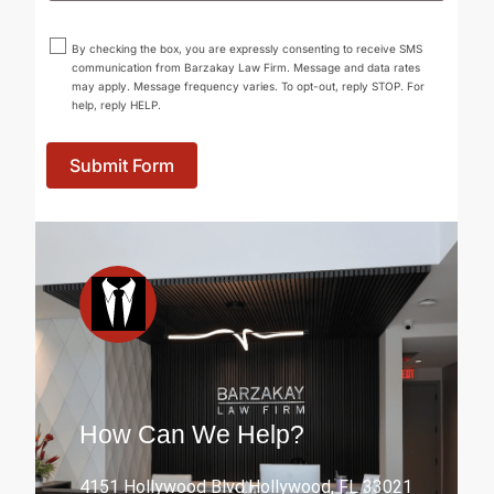
By checking the box, you are expressly consenting to receive SMS
communication from Barzakay Law Firm. Message and data rates
may apply. Message frequency varies. To opt-out, reply STOP. For
help, reply HELP.
Submit Form
How Can We Help?
4151 Hollywood Blvd.Hollywood, FL 33021