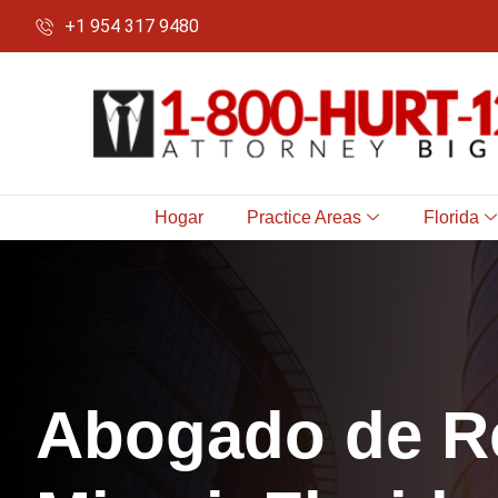
+1 954 317 9480
Hogar
Practice Areas
Florida
A
b
o
g
a
d
o
d
e
R