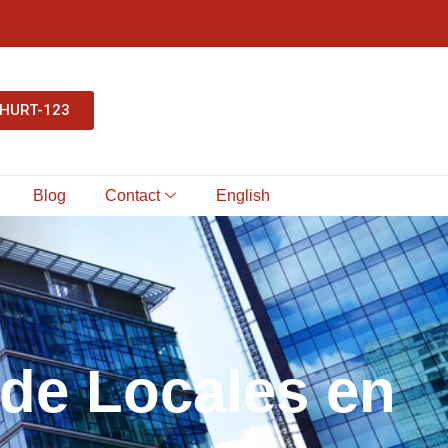
-HURT-123
Blog
Contact
English
d
e
L
o
c
a
l
e
s
e
n