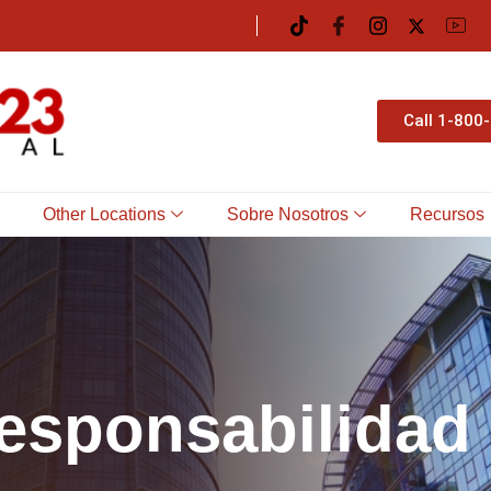
Call 1-800
Other Locations
Sobre Nosotros
Recursos
e
s
p
o
n
s
a
b
i
l
i
d
a
d