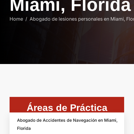
M
i
a
m
i
,
F
l
o
r
i
d
a
Home
Abogado de lesiones personales en Miami, Flo
Áreas de Práctica
Abogado de Accidentes de Navegación en Miami,
Florida