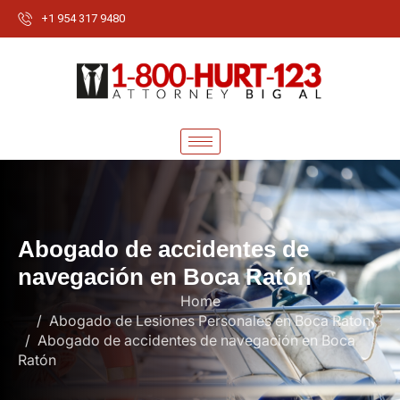
+1 954 317 9480
A
b
o
g
a
d
o
d
e
a
c
c
i
d
e
n
t
e
s
d
e
n
a
v
e
g
a
c
i
ó
n
e
n
B
o
c
a
R
a
t
ó
n
Home
Abogado de Lesiones Personales en Boca Raton
Abogado de accidentes de navegación en Boca
Ratón