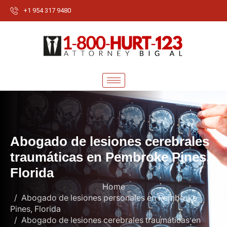
+1 954 317 9480
A
b
o
g
a
d
o
d
e
l
e
s
i
o
n
e
s
c
e
r
e
b
r
a
l
e
s
t
r
a
u
m
á
t
i
c
a
s
e
n
P
e
m
b
r
o
k
e
P
i
n
e
s
,
F
l
o
r
i
d
a
Home
Abogado de lesiones personales en Pembroke
Pines, Florida
Abogado de lesiones cerebrales traumáticas en