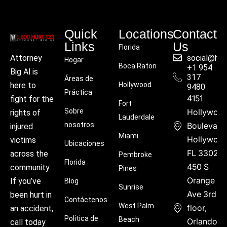
Quick
Locations
Contact
Links
Us
Florida
social@hu
Attorney
Hogar
Boca Raton
+1 954
Big Al is
317
Áreas de
Hollywood
here to
9480
Práctica
4151
fight for the
Fort
Sobre
Hollywoo
rights of
Lauderdale
nosotros
Boulevard
injured
Miami
Hollywood
victims
Ubicaciones
FL 33021
across the
Pembroke
Florida
450 S
community.
Pines
Orange
If you’ve
Blog
Sunrise
Ave 3rd
been hurt in
Contáctenos
West Palm
floor,
an accident,
Política de
Beach
Orlando,
call today