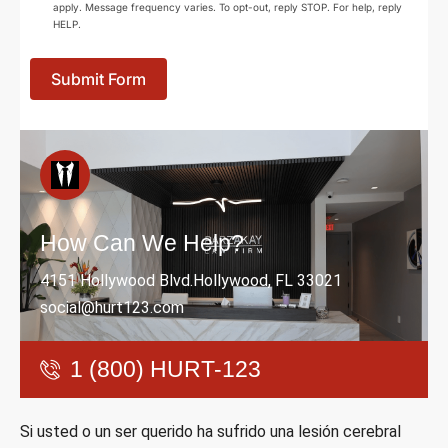
apply. Message frequency varies. To opt-out, reply STOP. For help, reply
HELP.
Submit Form
How Can We Help?
4151 Hollywood Blvd.Hollywood, FL 33021
social@hurt123.com
1 (800) HURT-123
Si usted o un ser querido ha sufrido una lesión cerebral