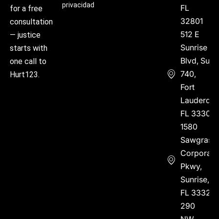
privacidad
FL
for a free
32801
consultation
512 E
— justice
Sunrise
starts with
Blvd, Suite
one call to
740,
Hurt123.
Fort
Lauderdal
FL 33304
1580
Sawgrass
Corporate
Pkwy,
Sunrise,
FL 33323
290
NW