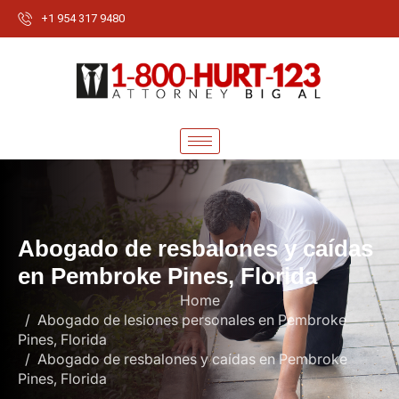
+1 954 317 9480
A
b
o
g
a
d
o
d
e
r
e
s
b
a
l
o
n
e
s
y
c
a
í
d
a
s
e
n
P
e
m
b
r
o
k
e
P
i
n
e
s
,
F
l
o
r
i
d
a
Home
Abogado de lesiones personales en Pembroke
Pines, Florida
Abogado de resbalones y caídas en Pembroke
Pines, Florida