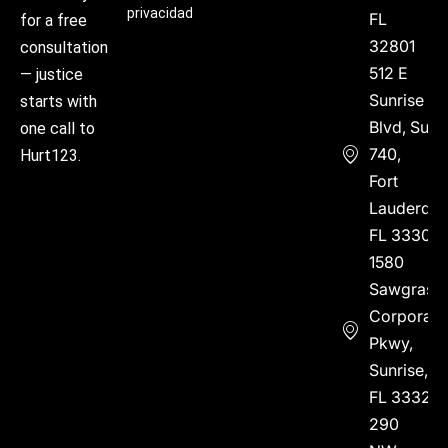
privacidad
FL
for a free
32801
consultation
512 E
— justice
Sunrise
starts with
Blvd, Suite
one call to
740,
Hurt123.
Fort
Lauderdal
FL 33304
1580
Sawgrass
Corporate
Pkwy,
Sunrise,
FL 33323
290