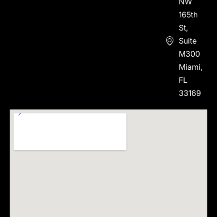
NW
165th
St,
Suite
M300
Miami,
FL
33169