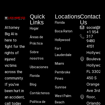
Quick
Locations
Contact
Links
Us
Florida
social@hu
Attorney
Hogar
Boca Raton
+1 954
Big Al is
317
Áreas de
Hollywood
here to
9480
Práctica
4151
fight for the
Fort
Sobre
Hollywoo
rights of
Lauderdale
nosotros
Boulevard
injured
Miami
Hollywood
victims
Ubicaciones
FL 33021
across the
Pembroke
Florida
450 S
community.
Pines
Orange
If you’ve
Blog
Sunrise
Ave 3rd
been hurt in
Contáctenos
West Palm
floor,
an accident,
Política de
Beach
Orlando,
call today