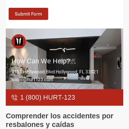
Submit Form
How Can We Help?
4151 Hollywood Blvd.Hollywood, FL 33021
social@hurt123.com
1 (800) HURT-123
Comprender los accidentes por
resbalones y caídas