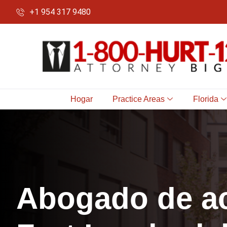
+1 954 317 9480
Hogar
Practice Areas
Florida
A
b
o
g
a
d
o
d
e
a