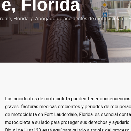
l
e
,
F
l
o
r
i
d
a
dale, Florida
Abogado de accidentes de motocicleta en Fo
Los accidentes de motocicleta pueden tener consecuencias 
graves, facturas médicas crecientes y períodos de recuperac
de motocicleta en Fort Lauderdale, Florida, es esencial con
motocicleta
a su lado para proteger sus derechos y ayudarlo
Big Al de Hurt123 está aquí para guiarlo a través del proceso 