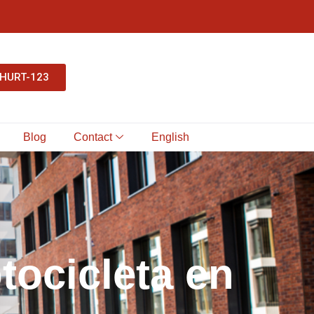
-HURT-123
Blog
Contact
English
o
t
o
c
i
c
l
e
t
a
e
n