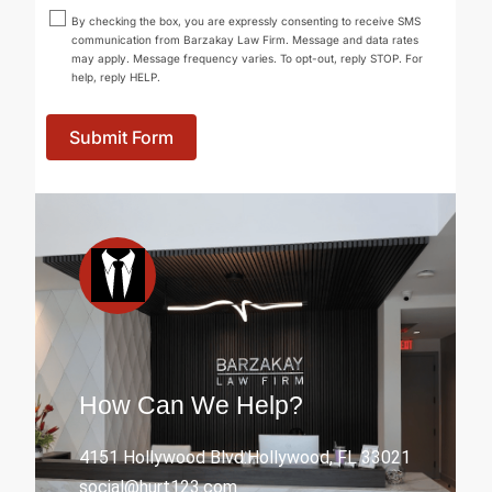
By checking the box, you are expressly consenting to receive SMS
communication from Barzakay Law Firm. Message and data rates
may apply. Message frequency varies. To opt-out, reply STOP. For
help, reply HELP.
Submit Form
How Can We Help?
4151 Hollywood Blvd.Hollywood, FL 33021
social@hurt123.com