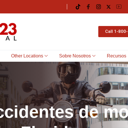
Call 1-800
Other Locations
Sobre Nosotros
Recursos
c
c
i
d
e
n
t
e
s
d
e
m