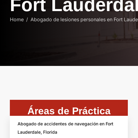
F
o
r
t
L
a
u
d
e
r
d
a
Home
Abogado de lesiones personales en Fort Lauder
Áreas de Práctica
Abogado de accidentes de navegación en Fort
Lauderdale, Florida