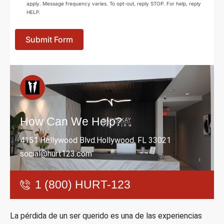
apply. Message frequency varies. To opt-out, reply STOP. For help, reply
HELP.
Submit Form
How Can We Help?
4151 Hollywood Blvd.Hollywood, FL 33021
social@hurt123.com
1 (800) HURT-123
La pérdida de un ser querido es una de las experiencias