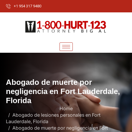
+1 954 317 9480
A
b
o
g
a
d
o
d
e
m
u
e
r
t
e
p
o
r
n
e
g
l
i
g
e
n
c
i
a
e
n
F
o
r
t
L
a
u
d
e
r
d
a
l
e
,
F
l
o
r
i
d
a
Home
Abogado de lesiones personales en Fort
Lauderdale, Florida
Abogado de muerte por negligencia en Fort