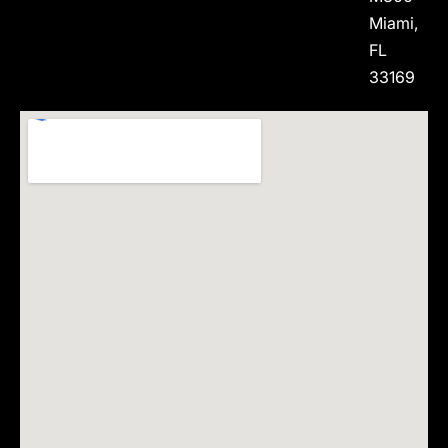
Miami,
FL
33169