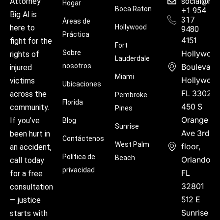
social@hu
Attorney
Hogar
Boca Raton
+1 954
Big Al is
317
Áreas de
Hollywood
here to
9480
Práctica
4151
fight for the
Fort
Sobre
Hollywoo
rights of
Lauderdale
nosotros
Boulevard
injured
Miami
Hollywood
victims
Ubicaciones
FL 33021
across the
Pembroke
Florida
450 S
community.
Pines
Orange
If you’ve
Blog
Sunrise
Ave 3rd
been hurt in
Contáctenos
West Palm
floor,
an accident,
Política de
Beach
Orlando,
call today
privacidad
FL
for a free
32801
consultation
512 E
— justice
Sunrise
starts with