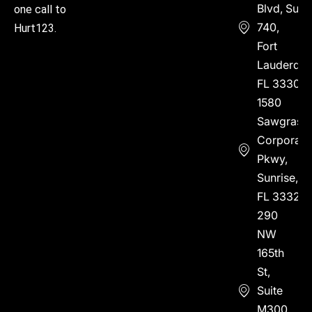
Blvd, Suite
one call to
740,
Hurt123.
Fort
Lauderdal
FL 33304
1580
Sawgrass
Corporate
Pkwy,
Sunrise,
FL 33323
290
NW
165th
St,
Suite
M300