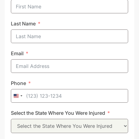
Last Name
Email
Phone
United
States
Select the State Where You Were Injured
+1