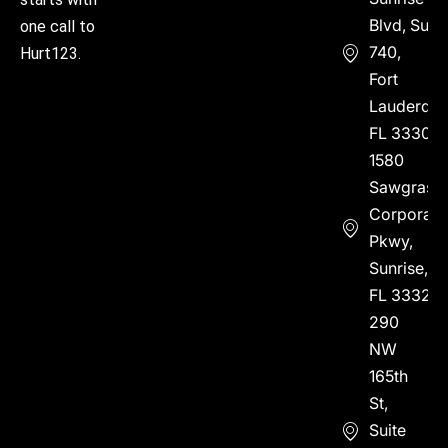
Blvd, Suite
one call to
740,
Hurt123.
Fort
Lauderdal
FL 33304
1580
Sawgrass
Corporate
Pkwy,
Sunrise,
FL 33323
290
NW
165th
St,
Suite