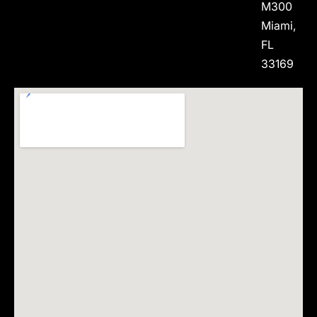
M300
Miami,
FL
33169