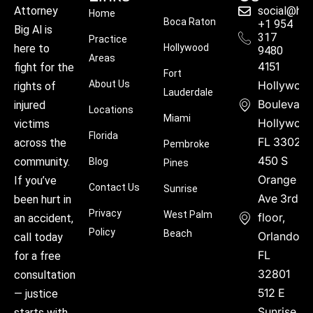
social@hu
Attorney
Home
Boca Raton
+1 954
Big Al is
317
Practice
Hollywood
here to
9480
Areas
4151
fight for the
Fort
About Us
Hollywoo
rights of
Lauderdale
Boulevard
injured
Locations
Miami
Hollywood
victims
Florida
FL 33021
across the
Pembroke
450 S
community.
Blog
Pines
Orange
If you’ve
Contact Us
Sunrise
Ave 3rd
been hurt in
Privacy
West Palm
floor,
an accident,
Policy
Beach
Orlando,
call today
FL
for a free
32801
consultation
512 E
— justice
Sunrise
starts with