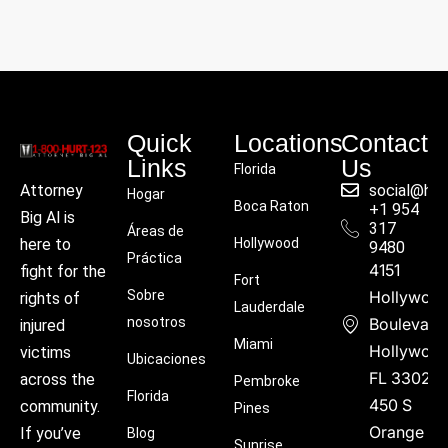
Quick
Locations
Contact
Links
Us
Florida
social@hu
Attorney
Hogar
Boca Raton
+1 954
Big Al is
317
Áreas de
Hollywood
here to
9480
Práctica
4151
fight for the
Fort
Sobre
Hollywoo
rights of
Lauderdale
nosotros
Boulevard
injured
Miami
Hollywood
victims
Ubicaciones
FL 33021
across the
Pembroke
Florida
450 S
community.
Pines
Orange
If you’ve
Blog
Sunrise