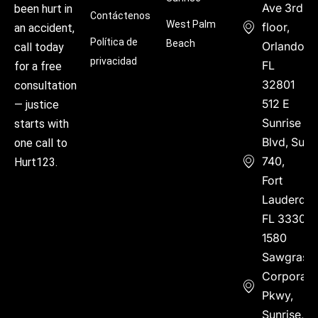
Ave 3rd
been hurt in
Contáctenos
West Palm
floor,
an accident,
Política de
Beach
Orlando,
call today
privacidad
FL
for a free
32801
consultation
512 E
— justice
Sunrise
starts with
Blvd, Suite
one call to
740,
Hurt123.
Fort
Lauderdal
FL 33304
1580
Sawgrass
Corporate
Pkwy,
Sunrise,