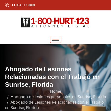
+1 954 317 9480
A
b
o
g
a
d
o
d
e
L
e
s
i
o
n
e
s
R
e
l
a
c
i
o
n
a
d
a
s
c
o
n
e
l
T
r
a
b
a
j
o
e
n
S
u
n
r
i
s
e
,
F
l
o
r
i
d
a
Home
Abogado de lesiones personales en Sunrise, Florida
Abogado de Lesiones Relacionadas con el Trabajo
en Sunrise, Florida