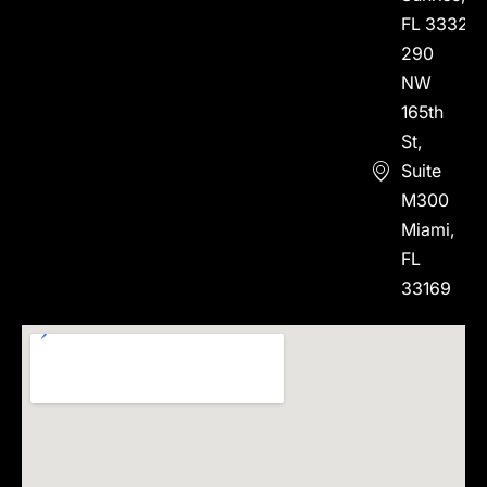
FL 33323
290
NW
165th
St,
Suite
M300
Miami,
FL
33169