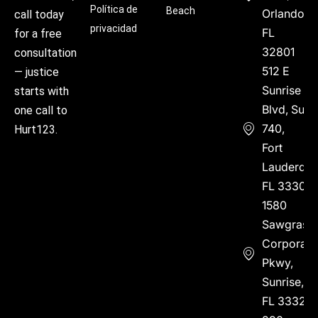
Política de
Beach
Orlando,
call today
privacidad
FL
for a free
32801
consultation
512 E
— justice
Sunrise
starts with
Blvd, Suite
one call to
740,
Hurt123.
Fort
Lauderdal
FL 33304
1580
Sawgrass
Corporate
Pkwy,
Sunrise,
FL 33323