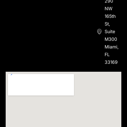
290
NW
165th
St,
Suite
M300
Miami,
FL
33169