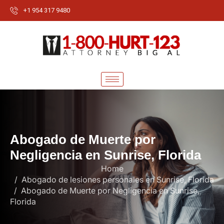
+1 954 317 9480
A
b
o
g
a
d
o
d
e
M
u
e
r
t
e
p
o
r
N
e
g
l
i
g
e
n
c
i
a
e
n
S
u
n
r
i
s
e
,
F
l
o
r
i
d
a
Home
Abogado de lesiones personales en Sunrise, Florida
Abogado de Muerte por Negligencia en Sunrise,
Florida