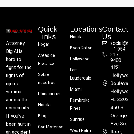
Quick
Locations
Contact
Links
Us
Florida
social@hu
Attorney
Hogar
Boca Raton
+1 954
Big Al is
317
Áreas de
Hollywood
here to
9480
Práctica
4151
fight for the
Fort
Sobre
Hollywoo
rights of
Lauderdale
nosotros
Boulevard
injured
Miami
Hollywood
victims
Ubicaciones
FL 33021
across the
Pembroke
Florida
450 S
community.
Pines
Orange
If you’ve
Blog
Sunrise
Ave 3rd
been hurt in
Contáctenos
West Palm
floor,
an accident,