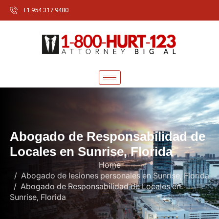
+1 954 317 9480
A
b
o
g
a
d
o
d
e
R
e
s
p
o
n
s
a
b
i
l
i
d
a
d
d
e
L
o
c
a
l
e
s
e
n
S
u
n
r
i
s
e
,
F
l
o
r
i
d
a
Home
Abogado de lesiones personales en Sunrise, Florida
Abogado de Responsabilidad de Locales en
Sunrise, Florida