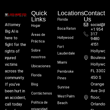
Quick
Locations
Contact
Links
Us
Florida
social@hu
Attorney
Hogar
Boca Raton
+1 954
Big Al is
317
Áreas de
Hollywood
here to
9480
Práctica
4151
fight for the
Fort
Sobre
Hollywoo
rights of
Lauderdale
nosotros
Boulevard
injured
Miami
Hollywood
victims
Ubicaciones
FL 33021
across the
Pembroke
Florida
450 S
community.
Pines
Orange
If you’ve
Blog
Sunrise
Ave 3rd
been hurt in
Contáctenos
West Palm
floor,
an accident,
Política de
Beach
Orlando,
call today
privacidad