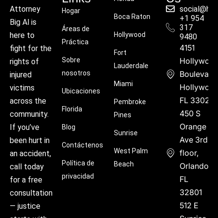
social@hu
Attorney
Hogar
Boca Raton
+1 954
Big Al is
317
Áreas de
Hollywood
here to
9480
Práctica
4151
fight for the
Fort
Sobre
Hollywoo
rights of
Lauderdale
nosotros
Boulevard
injured
Miami
Hollywood
victims
Ubicaciones
FL 33021
across the
Pembroke
Florida
450 S
community.
Pines
Orange
If you’ve
Blog
Sunrise
Ave 3rd
been hurt in
Contáctenos
West Palm
floor,
an accident,
Política de
Beach
Orlando,
call today
privacidad
FL
for a free
32801
consultation
512 E
— justice