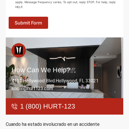
apply. Message frequency varies. To opt-out, reply STOP. For help, reply
HELP.
Submit Form
How Can We Help?
4151 Hollywood Blvd.Hollywood, FL 33021
social@hurt123.com
1 (800) HURT-123
Cuando ha estado involucrado en un accidente