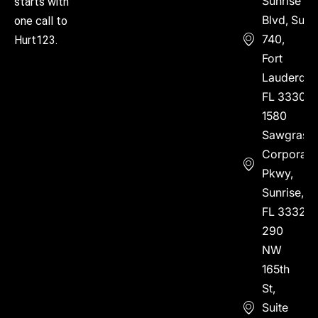
Sunrise
starts with
Blvd, Suite
one call to
740,
Hurt123.
Fort
Lauderdal
FL 33304
1580
Sawgrass
Corporate
Pkwy,
Sunrise,
FL 33323
290
NW
165th
St,
Suite