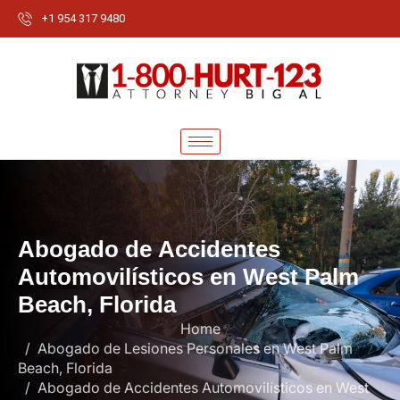
+1 954 317 9480
A
b
o
g
a
d
o
d
e
A
c
c
i
d
e
n
t
e
s
A
u
t
o
m
o
v
i
l
í
s
t
i
c
o
s
e
n
W
e
s
t
P
a
l
m
B
e
a
c
h
,
F
l
o
r
i
d
a
Home
Abogado de Lesiones Personales en West Palm
Beach, Florida
Abogado de Accidentes Automovilísticos en West