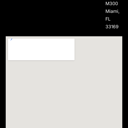
M300
Miami,
FL
33169