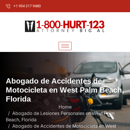
+1 954 317 9480
A
b
o
g
a
d
o
d
e
A
c
c
i
d
e
n
t
e
s
d
e
M
o
t
o
c
i
c
l
e
t
a
e
n
W
e
s
t
P
a
l
m
B
e
a
c
h
,
F
l
o
r
i
d
a
Home
Abogado de Lesiones Personales en West Palm
Beach, Florida
Abogado de Accidentes de Motocicleta en West