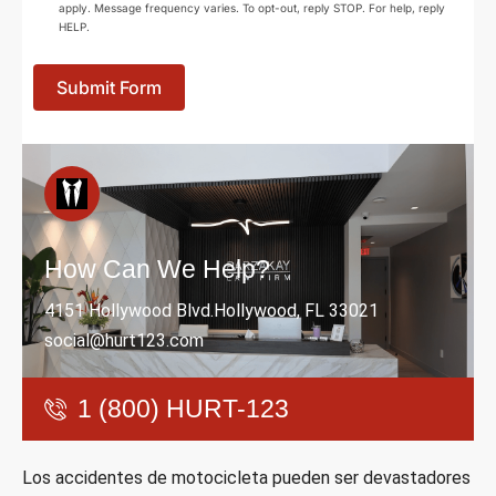
apply. Message frequency varies. To opt-out, reply STOP. For help, reply
HELP.
Submit Form
How Can We Help?
4151 Hollywood Blvd.Hollywood, FL 33021
social@hurt123.com
1 (800) HURT-123
Los accidentes de motocicleta pueden ser devastadores