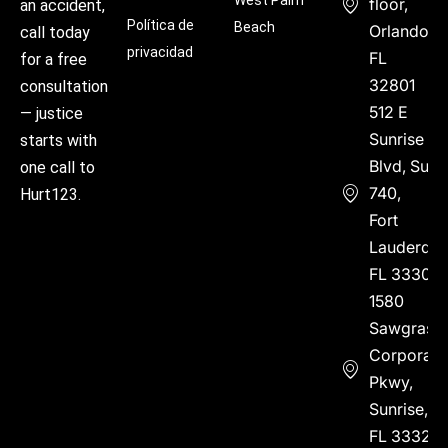
floor,
an accident,
Política de
Beach
Orlando,
call today
privacidad
FL
for a free
32801
consultation
512 E
— justice
Sunrise
starts with
Blvd, Suite
one call to
740,
Hurt123.
Fort
Lauderdal
FL 33304
1580
Sawgrass
Corporate
Pkwy,
Sunrise,
FL 33323