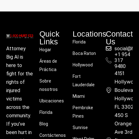
Quick
Locations
Contact
Links
Us
Florida
social@hu
Attorney
Hogar
Boca Raton
+1 954
Big Al is
317
Áreas de
Hollywood
here to
9480
Práctica
4151
fight for the
Fort
Sobre
Hollywoo
rights of
Lauderdale
nosotros
Boulevard
injured
Miami
Hollywood
victims
Ubicaciones
FL 33021
across the
Pembroke
Florida
450 S
community.
Pines
Orange
If you’ve
Blog
Sunrise
Ave 3rd
been hurt in
Contáctenos
West Palm