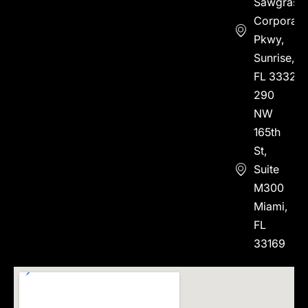
Sawgrass
Corporate
Pkwy,
Sunrise,
FL 33323
290
NW
165th
St,
Suite
M300
Miami,
FL
33169