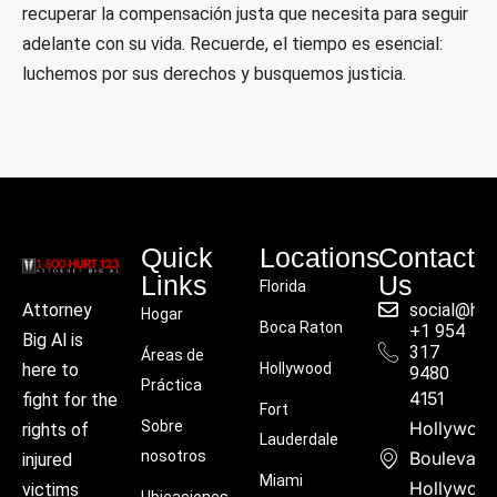
recuperar la compensación justa que necesita para seguir
adelante con su vida. Recuerde, el tiempo es esencial:
luchemos por sus derechos y busquemos justicia.
Quick
Locations
Contact
Links
Us
Florida
social@hu
Attorney
Hogar
Boca Raton
+1 954
Big Al is
317
Áreas de
Hollywood
here to
9480
Práctica
4151
fight for the
Fort
Sobre
Hollywoo
rights of
Lauderdale
nosotros
Boulevard
injured
Miami
Hollywood
victims
Ubicaciones