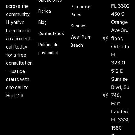
FL 33021
across the
Pembroke
Florida
450 S
community.
Pines
Orange
If you’ve
Blog
Sunrise
Ave 3rd
been hurt in
Contáctenos
West Palm
floor,
an accident,
Política de
Beach
Orlando,
call today
privacidad
FL
for a free
32801
consultation
512 E
— justice
Sunrise
starts with
Blvd, Suite
one call to
740,
Hurt123.
Fort
Lauderdal
FL 33304
1580