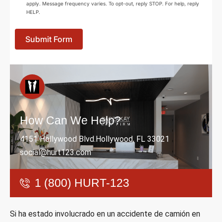
apply. Message frequency varies. To opt-out, reply STOP. For help, reply
HELP.
Submit Form
How Can We Help?
4151 Hollywood Blvd.Hollywood, FL 33021
social@hurt123.com
1 (800) HURT-123
Si ha estado involucrado en un accidente de camión en