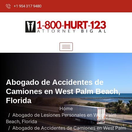
+1 954 317 9480
A
b
o
g
a
d
o
d
e
A
c
c
i
d
e
n
t
e
s
d
e
C
a
m
i
o
n
e
s
e
n
W
e
s
t
P
a
l
m
B
e
a
c
h
,
F
l
o
r
i
d
a
Home
Abogado de Lesiones Personales en West Palm
Beach, Florida
Abogado de Accidentes de Camiones en West Palm